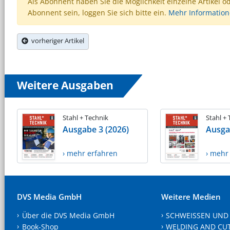
Als Abonnent haben Sie die Möglichkeit einzelne Artikel o
Abonnent sein, loggen Sie sich bitte ein.
Mehr Informatio
vorheriger Artikel
Weitere Ausgaben
Stahl + Technik
Stahl +
Ausgabe 3 (2026)
Ausga
› mehr erfahren
› mehr
DVS Media GmbH
Weitere Medien
Über die DVS Media GmbH
SCHWEISSEN UND
Book-Shop
WELDING AND CU