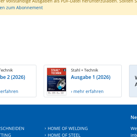
der vollständige Ausgaben als PDF-Datei herunterzuladen. Sollten S
nen zum Abonnement
 Technik
Stahl + Technik
be 2 (2026)
Ausgabe 1 (2026)
 erfahren
› mehr erfahren
Ne
 SCHNEIDEN
HOME OF WELDING
We
TTING
HOME OF STEEL
int