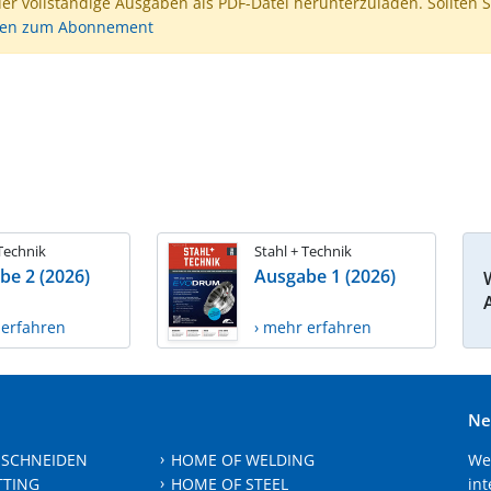
der vollständige Ausgaben als PDF-Datei herunterzuladen. Sollten S
nen zum Abonnement
 Technik
Stahl + Technik
be 2 (2026)
Ausgabe 1 (2026)
 erfahren
› mehr erfahren
Ne
 SCHNEIDEN
HOME OF WELDING
We
TTING
HOME OF STEEL
int