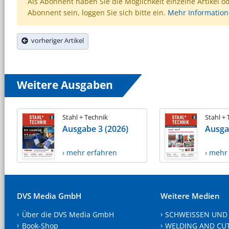
Als Abonnent haben Sie die Möglichkeit einzelne Artikel o
Abonnent sein, loggen Sie sich bitte ein.
Mehr Informatio
vorheriger Artikel
Weitere Ausgaben
Stahl + Technik
Stahl +
Ausgabe 3 (2026)
Ausga
› mehr erfahren
› mehr
DVS Media GmbH
Weitere Medien
Über die DVS Media GmbH
SCHWEISSEN UND
Book-Shop
WELDING AND CU