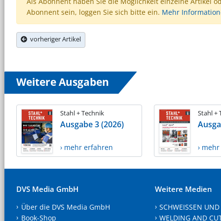
Als Abonnent haben Sie die Möglichkeit einzelne Artikel o
Abonnent sein, loggen Sie sich bitte ein.
Mehr Informatio
vorheriger Artikel
Weitere Ausgaben
Stahl + Technik
Stahl +
Ausgabe 3 (2026)
Ausga
› mehr erfahren
› mehr
DVS Media GmbH
Weitere Medien
Über die DVS Media GmbH
SCHWEISSEN UND
Book-Shop
WELDING AND CU