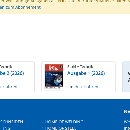
der vollständige Ausgaben als PDF-Datei herunterzuladen. Sollten S
nen zum Abonnement
 Technik
Stahl + Technik
be 2 (2026)
Ausgabe 1 (2026)
 erfahren
› mehr erfahren
Ne
 SCHNEIDEN
HOME OF WELDING
We
TTING
HOME OF STEEL
int