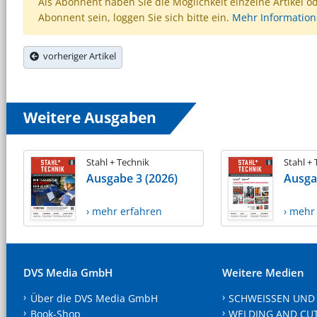
Als Abonnent haben Sie die Möglichkeit einzelne Artikel o
Abonnent sein, loggen Sie sich bitte ein.
Mehr Informatio
vorheriger Artikel
Weitere Ausgaben
Stahl + Technik
Stahl +
Ausgabe 3 (2026)
Ausga
› mehr erfahren
› mehr
DVS Media GmbH
Weitere Medien
Über die DVS Media GmbH
SCHWEISSEN UND
Book-Shop
WELDING AND CU