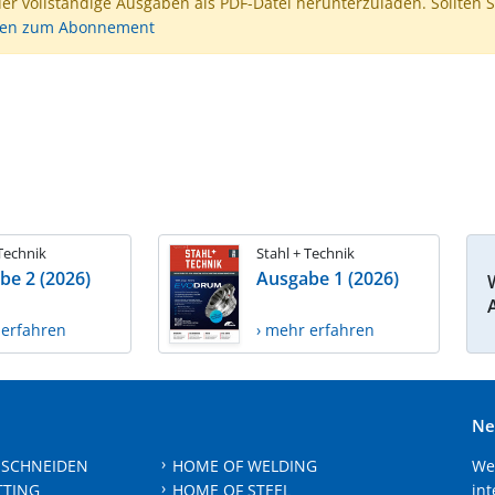
der vollständige Ausgaben als PDF-Datei herunterzuladen. Sollten S
nen zum Abonnement
 Technik
Stahl + Technik
be 2 (2026)
Ausgabe 1 (2026)
 erfahren
› mehr erfahren
Ne
 SCHNEIDEN
HOME OF WELDING
We
TTING
HOME OF STEEL
int