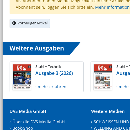
Als Abonnent haben Sie die Möglichkeit einzelne Artikel o
Abonnent sein, loggen Sie sich bitte ein.
Mehr Informatio
vorheriger Artikel
Weitere Ausgaben
Stahl + Technik
Stahl +
Ausgabe 3 (2026)
Ausga
› mehr erfahren
› mehr
DVS Media GmbH
Weitere Medien
Über die DVS Media GmbH
SCHWEISSEN UND
Book-Shop
WELDING AND CU