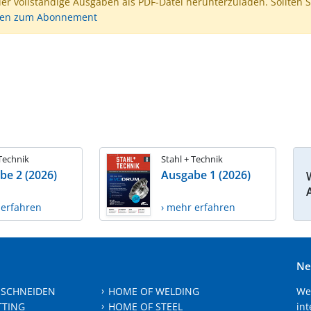
der vollständige Ausgaben als PDF-Datei herunterzuladen. Sollten S
nen zum Abonnement
 Technik
Stahl + Technik
be 2 (2026)
Ausgabe 1 (2026)
 erfahren
› mehr erfahren
Ne
 SCHNEIDEN
HOME OF WELDING
We
TTING
HOME OF STEEL
int