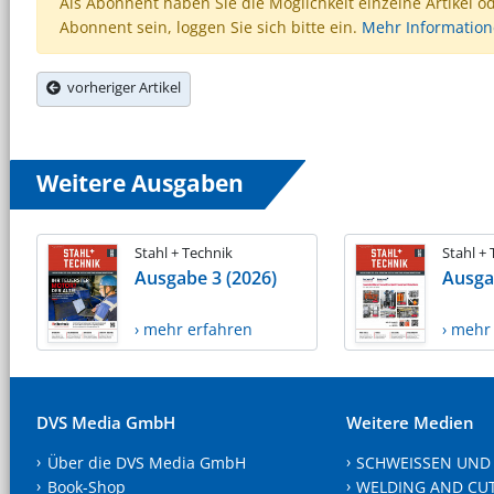
Als Abonnent haben Sie die Möglichkeit einzelne Artikel o
Abonnent sein, loggen Sie sich bitte ein.
Mehr Informatio
vorheriger Artikel
Weitere Ausgaben
Stahl + Technik
Stahl +
Ausgabe 3 (2026)
Ausga
› mehr erfahren
› mehr
DVS Media GmbH
Weitere Medien
Über die DVS Media GmbH
SCHWEISSEN UND
Book-Shop
WELDING AND CU