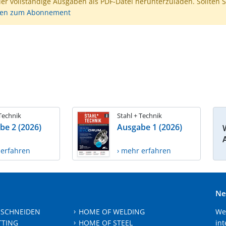
der vollständige Ausgaben als PDF-Datei herunterzuladen. Sollten S
nen zum Abonnement
 Technik
Stahl + Technik
be 2 (2026)
Ausgabe 1 (2026)
 erfahren
› mehr erfahren
Ne
 SCHNEIDEN
HOME OF WELDING
We
TTING
HOME OF STEEL
int