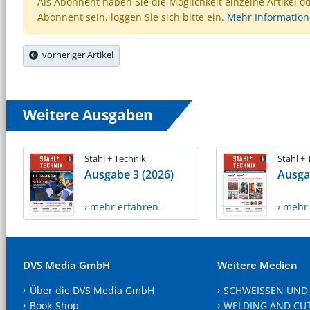
Als Abonnent haben Sie die Möglichkeit einzelne Artikel o
Abonnent sein, loggen Sie sich bitte ein.
Mehr Informatio
vorheriger Artikel
Weitere Ausgaben
Stahl + Technik
Stahl +
Ausgabe 3 (2026)
Ausga
› mehr erfahren
› mehr
DVS Media GmbH
Weitere Medien
Über die DVS Media GmbH
SCHWEISSEN UND
Book-Shop
WELDING AND CU