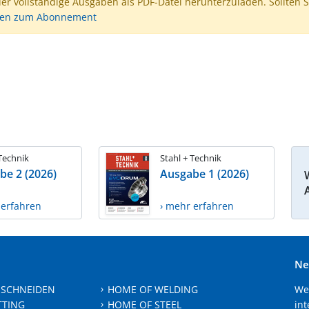
der vollständige Ausgaben als PDF-Datei herunterzuladen. Sollten S
nen zum Abonnement
 Technik
Stahl + Technik
be 2 (2026)
Ausgabe 1 (2026)
 erfahren
› mehr erfahren
Ne
 SCHNEIDEN
HOME OF WELDING
We
TTING
HOME OF STEEL
int