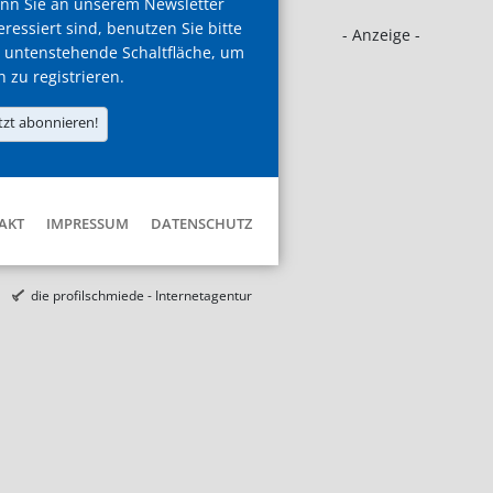
nn Sie an unserem Newsletter
eressiert sind, benutzen Sie bitte
- Anzeige -
 untenstehende Schaltfläche, um
h zu registrieren.
tzt abonnieren!
AKT
IMPRESSUM
DATENSCHUTZ
die profilschmiede - Internetagentur