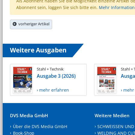
Als Abonnent haben Sie die Möglichkeit einzelne Artikel o
Abonnent sein, loggen Sie sich bitte ein.
Mehr Informatio
vorheriger Artikel
Weitere Ausgaben
Stahl + Technik
Stahl +
Ausgabe 3 (2026)
Ausga
› mehr erfahren
› mehr
DVS Media GmbH
Weitere Medien
Über die DVS Media GmbH
SCHWEISSEN UND
Book-Shop
WELDING AND CU