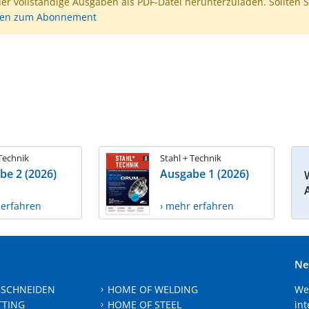
der vollständige Ausgaben als PDF-Datei herunterzuladen. Sollten S
nen zum Abonnement
 Technik
Stahl + Technik
be 2 (2026)
Ausgabe 1 (2026)
 erfahren
› mehr erfahren
Ne
 SCHNEIDEN
HOME OF WELDING
We
TTING
HOME OF STEEL
int