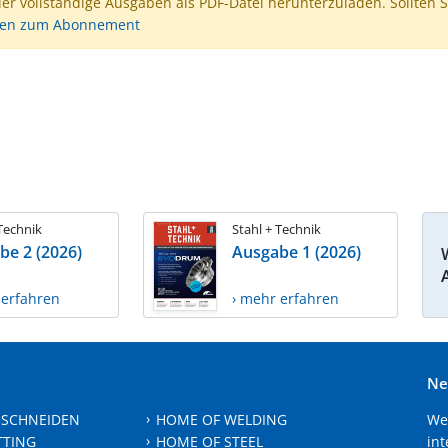
der vollständige Ausgaben als PDF-Datei herunterzuladen. Sollten S
nen zum Abonnement
 Technik
Stahl + Technik
be 2 (2026)
Ausgabe 1 (2026)
 erfahren
› mehr erfahren
Ne
 SCHNEIDEN
HOME OF WELDING
We
TTING
HOME OF STEEL
int