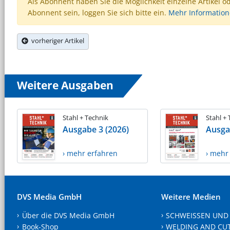
Als Abonnent haben Sie die Möglichkeit einzelne Artikel o
Abonnent sein, loggen Sie sich bitte ein.
Mehr Informatio
vorheriger Artikel
Weitere Ausgaben
Stahl + Technik
Stahl +
Ausgabe 3 (2026)
Ausga
› mehr erfahren
› mehr
DVS Media GmbH
Weitere Medien
Über die DVS Media GmbH
SCHWEISSEN UND
Book-Shop
WELDING AND CU