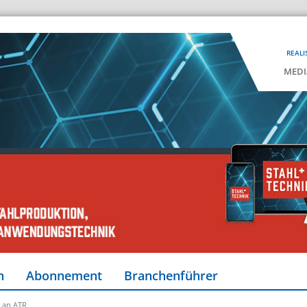
REALI
MEDI
n
Abonnement
Branchenführer
k an ATR