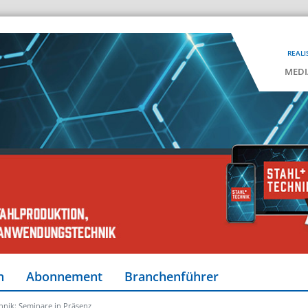
REALI
MEDI
n
Abonnement
Branchenführer
nik: Seminare in Präsenz