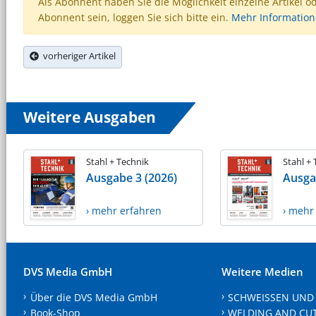
Als Abonnent haben Sie die Möglichkeit einzelne Artikel o
Abonnent sein, loggen Sie sich bitte ein.
Mehr Informatio
vorheriger Artikel
Weitere Ausgaben
Stahl + Technik
Stahl +
Ausgabe 3 (2026)
Ausga
› mehr erfahren
› mehr
DVS Media GmbH
Weitere Medien
Über die DVS Media GmbH
SCHWEISSEN UND
Book-Shop
WELDING AND CU