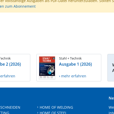
der vollständige Ausgaben als PDF-Datei herunterzuladen. Sollten S
nen zum Abonnement
 Technik
Stahl + Technik
be 2 (2026)
Ausgabe 1 (2026)
 erfahren
› mehr erfahren
Ne
 SCHNEIDEN
HOME OF WELDING
We
TTING
HOME OF STEEL
int