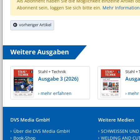
Als Abonnent haben Sie die Möglichkeit einzelne Artikel o
Abonnent sein, loggen Sie sich bitte ein.
Mehr Informatio
vorheriger Artikel
Weitere Ausgaben
Stahl + Technik
Stahl +
Ausgabe 3 (2026)
Ausga
› mehr erfahren
› mehr
DVS Media GmbH
Weitere Medien
Über die DVS Media GmbH
SCHWEISSEN UND
Book-Shop
WELDING AND CU