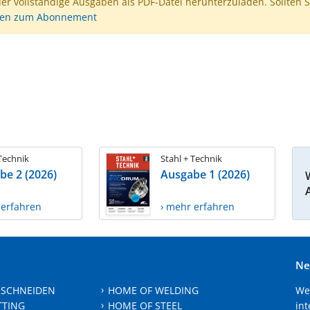
der vollständige Ausgaben als PDF-Datei herunterzuladen. Sollten S
nen zum Abonnement
 Technik
Stahl + Technik
be 2 (2026)
Ausgabe 1 (2026)
 erfahren
› mehr erfahren
Ne
 SCHNEIDEN
HOME OF WELDING
We
TTING
HOME OF STEEL
int