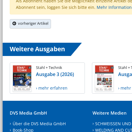
Als Abonnent haben Sie die Möglichkeit einzelne Artikel o
Abonnent sein, loggen Sie sich bitte ein.
Mehr Informatio
vorheriger Artikel
Weitere Ausgaben
Stahl + Technik
Stahl +
Ausgabe 3 (2026)
Ausga
› mehr erfahren
› mehr
DVS Media GmbH
Weitere Medien
Über die DVS Media GmbH
SCHWEISSEN UND
Book-Shop
WELDING AND CU