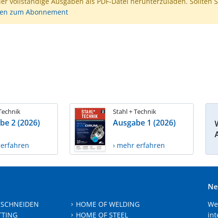
der vollständige Ausgaben als PDF-Datei herunterzuladen. Sollten S
nen zum Abonnement
 Technik
Stahl + Technik
be 2 (2026)
Ausgabe 1 (2026)
 erfahren
› mehr erfahren
Ne
 SCHNEIDEN
HOME OF WELDING
We
TTING
HOME OF STEEL
int