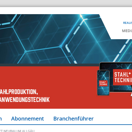
REALI
MEDI
n
Abonnement
Branchenführer
T NEUBAU IM ALLGÄU