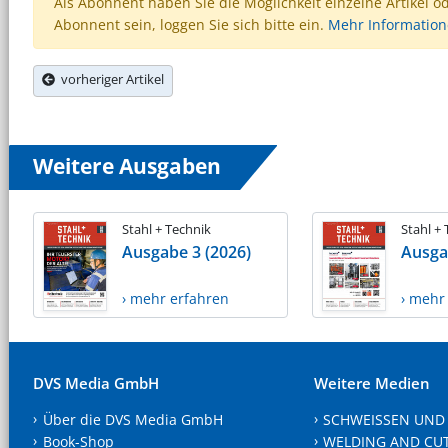
Als Abonnent haben Sie die Möglichkeit einzelne Artikel o
Abonnent sein, loggen Sie sich bitte ein.
Mehr Informatio
vorheriger Artikel
Weitere Ausgaben
Stahl + Technik
Stahl +
Ausgabe 3 (2026)
Ausga
› mehr erfahren
› mehr
DVS Media GmbH
Weitere Medien
Über die DVS Media GmbH
SCHWEISSEN UND
Book-Shop
WELDING AND CU