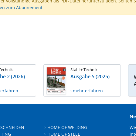
der vollständige Ausgaben als PDF-Datei herunterzuladen. Sollten S
nen zum Abonnement
 Technik
Stahl + Technik
be 2 (2026)
Ausgabe 5 (2025)
 erfahren
› mehr erfahren
Ne
 SCHNEIDEN
HOME OF WELDING
We
TTING
HOME OF STEEL
int