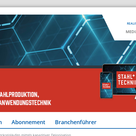
REALI
MEDI
n
Abonnement
Branchenführer
kreisläufen mittels kapazitiver Deionisation