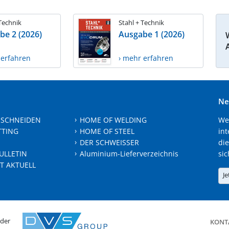
 Technik
Stahl + Technik
be 2 (2026)
Ausgabe 1 (2026)
 erfahren
› mehr erfahren
Ne
 SCHNEIDEN
HOME OF WELDING
We
TTING
HOME OF STEEL
int
DER SCHWEISSER
die
ULLETIN
Aluminium-Lieferverzeichnis
sic
T AKTUELL
Je
 der
KONT