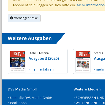
Abonnent sein, loggen Sie sich bitte ein.
Mehr Informatio
vorheriger Artikel
Weitere Ausgaben
Stahl + Technik
Stahl +
Ausgabe 3 (2026)
Ausga
› mehr erfahren
› mehr
DVS Media GmbH
Weitere Medien
Über die DVS Media GmbH
SCHWEISSEN UND
Book-Shop
WELDING AND CU