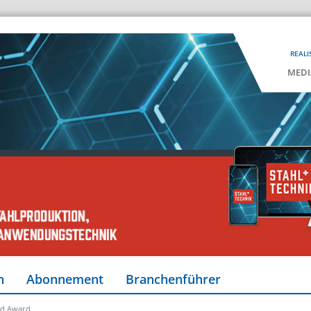
REALI
MEDI
n
Abonnement
Branchenführer
nd Award