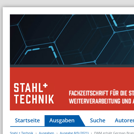
Startseite
Ausgaben
Suche
Autore
Stahl + Technik
Ausgaben
Ausgabe 8/9 (2021)
EWM erhält German Bra