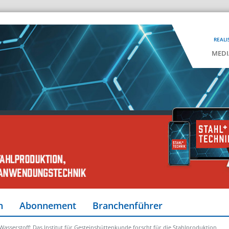
REALI
MEDI
n
Abonnement
Branchenführer
Wasserstoff: Das Institut für Gesteinshüttenkunde forscht für die Stahlproduktion