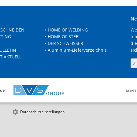
Ne
 SCHNEIDEN
HOME OF WELDING
We
TTING
HOME OF STEEL
int
DER SCHWEISSER
die
ULLETIN
Aluminium-Lieferverzeichnis
sic
T AKTUELL
Je
 der
KONT
Datenschutzeinstellungen