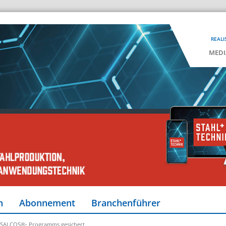
REALI
MEDI
n
Abonnement
Branchenführer
er SALCOS®- Programms gesichert