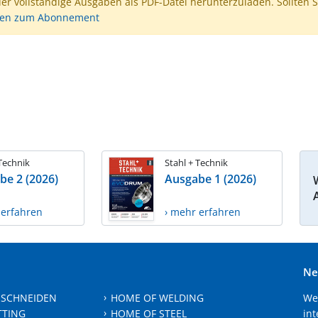
der vollständige Ausgaben als PDF-Datei herunterzuladen. Sollten S
nen zum Abonnement
 Technik
Stahl + Technik
be 2 (2026)
Ausgabe 1 (2026)
 erfahren
› mehr erfahren
Ne
 SCHNEIDEN
HOME OF WELDING
We
TTING
HOME OF STEEL
int