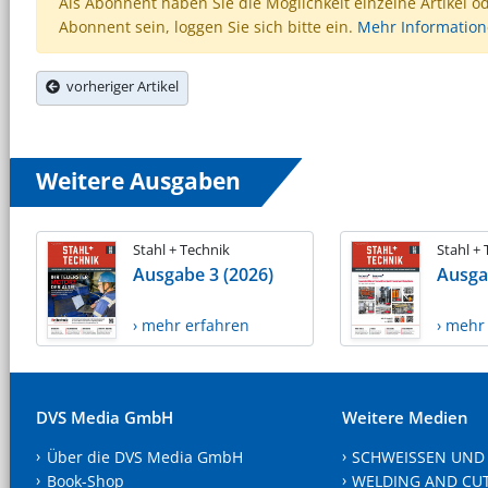
Als Abonnent haben Sie die Möglichkeit einzelne Artikel o
Abonnent sein, loggen Sie sich bitte ein.
Mehr Informatio
vorheriger Artikel
Weitere Ausgaben
Stahl + Technik
Stahl +
Ausgabe 3 (2026)
Ausga
› mehr erfahren
› mehr
DVS Media GmbH
Weitere Medien
Über die DVS Media GmbH
SCHWEISSEN UND
Book-Shop
WELDING AND CU