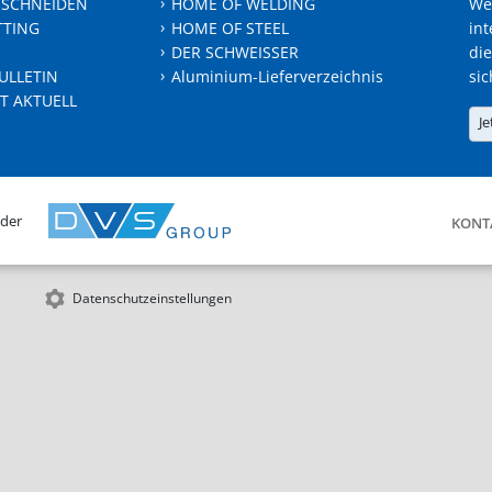
 SCHNEIDEN
HOME OF WELDING
We
TTING
HOME OF STEEL
int
DER SCHWEISSER
die
ULLETIN
Aluminium-Lieferverzeichnis
sic
T AKTUELL
Je
 der
KONT
Datenschutzeinstellungen