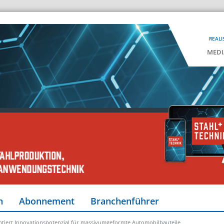
REALI
MEDI
n
Abonnement
Branchenführer
tiert Innovationspotenzial für massivumgeformte Automobilbauteile