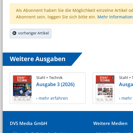
Als Abonnent haben Sie die Möglichkeit einzelne Artikel o
Abonnent sein, loggen Sie sich bitte ein.
Mehr Informatio
vorheriger Artikel
Weitere Ausgaben
Stahl + Technik
Stahl +
Ausgabe 3 (2026)
Ausga
› mehr erfahren
› mehr
DVS Media GmbH
Weitere Medien