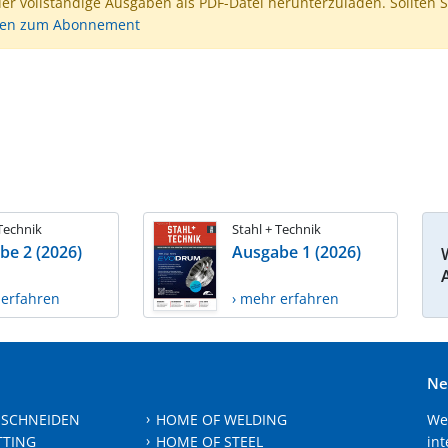
der vollständige Ausgaben als PDF-Datei herunterzuladen. Sollten S
nen zum Abonnement
 Technik
Stahl + Technik
be 2 (2026)
Ausgabe 1 (2026)
 erfahren
› mehr erfahren
Ne
 SCHNEIDEN
HOME OF WELDING
We
TTING
HOME OF STEEL
int