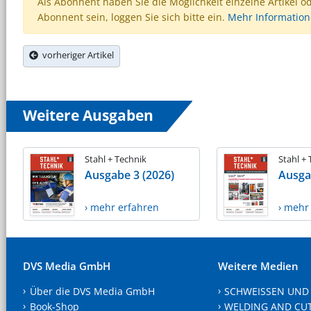
Als Abonnent haben Sie die Möglichkeit einzelne Artikel o
Abonnent sein, loggen Sie sich bitte ein.
Mehr Informatio
vorheriger Artikel
Weitere Ausgaben
Stahl + Technik
Stahl +
Ausgabe 3 (2026)
Ausga
› mehr erfahren
› mehr
DVS Media GmbH
Weitere Medien
Über die DVS Media GmbH
SCHWEISSEN UND
Book-Shop
WELDING AND CU