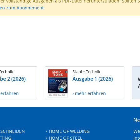
der vollständige Ausgaben als PDF-Datei herunterzuladen. Sollten S
nen zum Abonnement
 Technik
Stahl + Technik
be 2 (2026)
Ausgabe 1 (2026)
 erfahren
› mehr erfahren
Ne
 SCHNEIDEN
HOME OF WELDING
We
TTING
HOME OF STEEL
int