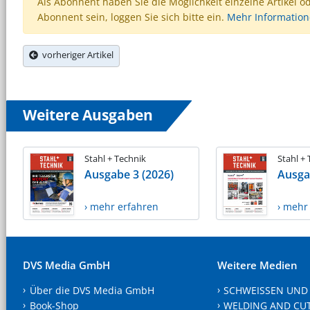
Als Abonnent haben Sie die Möglichkeit einzelne Artikel o
Abonnent sein, loggen Sie sich bitte ein.
Mehr Informatio
vorheriger Artikel
Weitere Ausgaben
Stahl + Technik
Stahl +
Ausgabe 3 (2026)
Ausga
› mehr erfahren
› mehr
DVS Media GmbH
Weitere Medien
Über die DVS Media GmbH
SCHWEISSEN UND
Book-Shop
WELDING AND CU