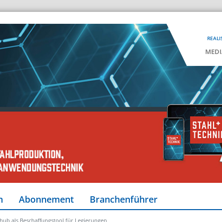
REALI
MEDI
n
Abonnement
Branchenführer
ub als Beschaffungstool für Legierungen