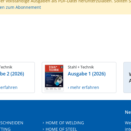
der vollständige Ausgaben als PDF-Datei herunterzuladen. Sollten S
nen zum Abonnement
 Technik
Stahl + Technik
be 2 (2026)
Ausgabe 1 (2026)
 erfahren
› mehr erfahren
Ne
 SCHNEIDEN
HOME OF WELDING
We
TTING
HOME OF STEEL
int