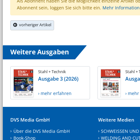
Als Abonnent haben Sie die Möglichkeit einzelne Artikel o
Abonnent sein, loggen Sie sich bitte ein.
Mehr Informatio
vorheriger Artikel
Weitere Ausgaben
Stahl + Technik
Stahl +
Ausgabe 3 (2026)
Ausga
› mehr erfahren
› mehr
DVS Media GmbH
Weitere Medien
Über die DVS Media GmbH
SCHWEISSEN UND
Book-Shop
WELDING AND CU