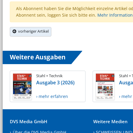
Als Abonnent haben Sie die Möglichkeit einzelne Artikel o
Abonnent sein, loggen Sie sich bitte ein.
Mehr Informatio
vorheriger Artikel
Weitere Ausgaben
Stahl + Technik
Stahl +
Ausgabe 3 (2026)
Ausga
› mehr erfahren
› mehr
DVS Media GmbH
Weitere Medien
Über die DVS Media GmbH
SCHWEISSEN UND