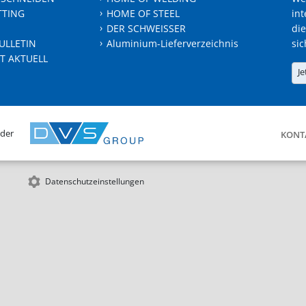
TTING
HOME OF STEEL
int
DER SCHWEISSER
die
ULLETIN
Aluminium-Lieferverzeichnis
sic
T AKTUELL
Je
 der
KONT
Datenschutzeinstellungen