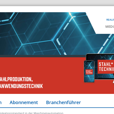
REALI
MEDI
n
Abonnement
Branchenführer
nikationsstandard in der Maschinenautomation