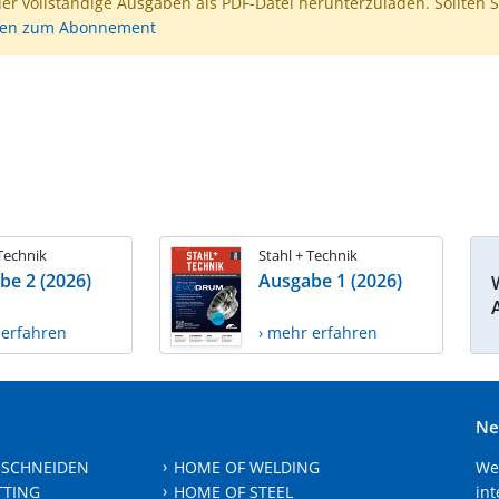
der vollständige Ausgaben als PDF-Datei herunterzuladen. Sollten S
nen zum Abonnement
 Technik
Stahl + Technik
be 2 (2026)
Ausgabe 1 (2026)
 erfahren
› mehr erfahren
Ne
 SCHNEIDEN
HOME OF WELDING
We
TTING
HOME OF STEEL
int