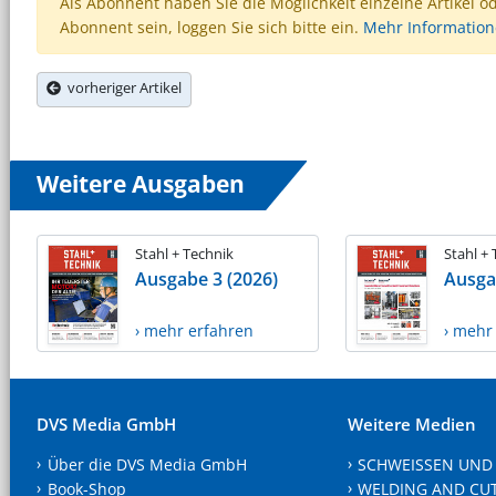
Als Abonnent haben Sie die Möglichkeit einzelne Artikel o
Abonnent sein, loggen Sie sich bitte ein.
Mehr Informatio
vorheriger Artikel
Weitere Ausgaben
Stahl + Technik
Stahl +
Ausgabe 3 (2026)
Ausga
› mehr erfahren
› mehr
DVS Media GmbH
Weitere Medien
Über die DVS Media GmbH
SCHWEISSEN UND
Book-Shop
WELDING AND CU