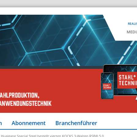
REALI
MEDI
n
Abonnement
Branchenführer
Huaigang Special Steel bestellt vierten KOCKS 3-Walzen RSB® 5.0