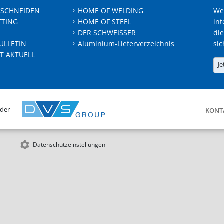
 SCHNEIDEN
HOME OF WELDING
We
TTING
HOME OF STEEL
int
DER SCHWEISSER
die
ULLETIN
Aluminium-Lieferverzeichnis
sic
T AKTUELL
Je
 der
KONT
Datenschutzeinstellungen