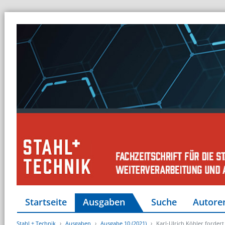
Startseite
Ausgaben
Suche
Autore
Stahl + Technik
Ausgaben
Ausgabe 10 (2021)
Karl-Ulrich Köhler forder