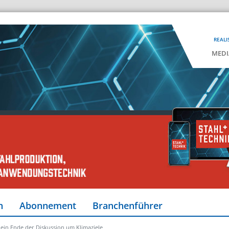
REALI
MEDI
n
Abonnement
Branchenführer
t ein Ende der Diskussion um Klimaziele