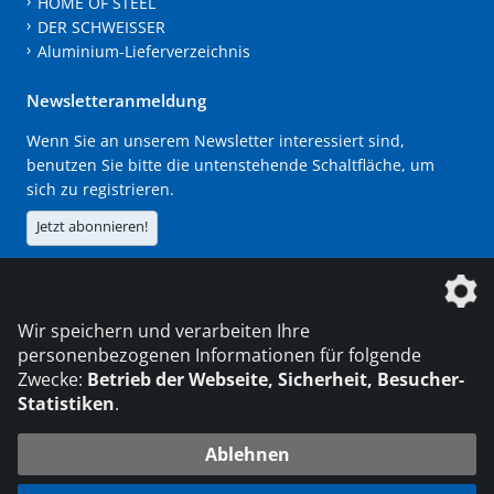
HOME OF STEEL
DER SCHWEISSER
Aluminium-Lieferverzeichnis
Newsletteranmeldung
Wenn Sie an unserem Newsletter interessiert sind,
benutzen Sie bitte die untenstehende Schaltfläche, um
sich zu registrieren.
Jetzt abonnieren!
Die DVS Media GmbH ist ein Unternehmen der
Wir speichern und verarbeiten Ihre
personenbezogenen Informationen für folgende
Zwecke:
Betrieb der Webseite, Sicherheit, Besucher-
Statistiken
.
KONTAKT
IMPRESSUM
DATENSCHUTZ
Ablehnen
© 2026 DVS Media GmbH