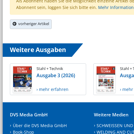
Als Abonnent haben Sie die Möglichkeit einzelne Artikel o
Abonnent sein, loggen Sie sich bitte ein.
Mehr Informatio
vorheriger Artikel
Weitere Ausgaben
Stahl + Technik
Stahl +
Ausgabe 3 (2026)
Ausga
› mehr erfahren
› mehr
DVS Media GmbH
Weitere Medien
Über die DVS Media GmbH
SCHWEISSEN UND
Book-Shop
WELDING AND CU