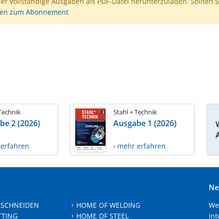
der vollständige Ausgaben als PDF-Datei herunterzuladen. Sollten S
nen zum Abonnement
 Technik
Stahl + Technik
be 2 (2026)
Ausgabe 1 (2026)
 erfahren
› mehr erfahren
Ne
 SCHNEIDEN
HOME OF WELDING
We
TTING
HOME OF STEEL
int