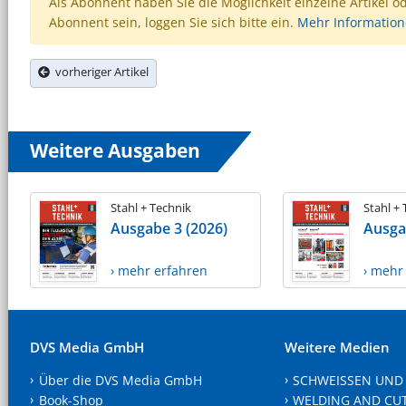
Als Abonnent haben Sie die Möglichkeit einzelne Artikel o
Abonnent sein, loggen Sie sich bitte ein.
Mehr Informatio
vorheriger Artikel
Weitere Ausgaben
Stahl + Technik
Stahl +
Ausgabe 3 (2026)
Ausga
› mehr erfahren
› mehr
DVS Media GmbH
Weitere Medien
Über die DVS Media GmbH
SCHWEISSEN UND
Book-Shop
WELDING AND CU