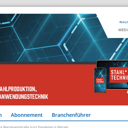
REALI
MEDI
n
Abonnement
Branchenführer
e Warmbandstraße trotz Pandemie in Betrieb