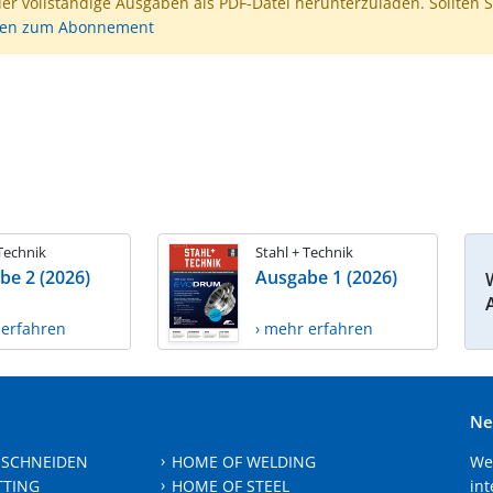
der vollständige Ausgaben als PDF-Datei herunterzuladen. Sollten S
nen zum Abonnement
 Technik
Stahl + Technik
be 2 (2026)
Ausgabe 1 (2026)
 erfahren
› mehr erfahren
Ne
 SCHNEIDEN
HOME OF WELDING
We
TTING
HOME OF STEEL
int