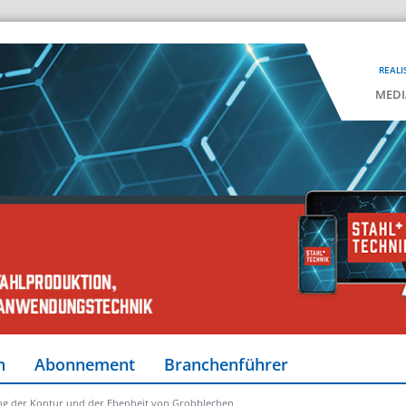
REALI
MEDI
n
Abonnement
Branchenführer
ng der Kontur und der Ebenheit von Grobblechen