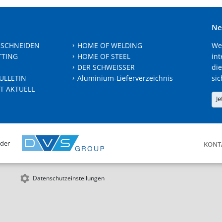
Ne
 SCHNEIDEN
HOME OF WELDING
We
TTING
HOME OF STEEL
int
DER SCHWEISSER
die
ULLETIN
Aluminium-Lieferverzeichnis
sic
T AKTUELL
Je
 der
KONT
Datenschutzeinstellungen