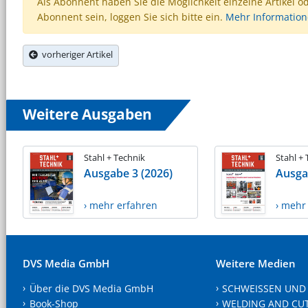
Als Abonnent haben Sie die Möglichkeit einzelne Artikel o
Abonnent sein, loggen Sie sich bitte ein.
Mehr Informatio
vorheriger Artikel
Weitere Ausgaben
Stahl + Technik
Stahl +
Ausgabe 3 (2026)
Ausga
› mehr erfahren
› mehr
DVS Media GmbH
Weitere Medien
Über die DVS Media GmbH
SCHWEISSEN UND
Book-Shop
WELDING AND CU