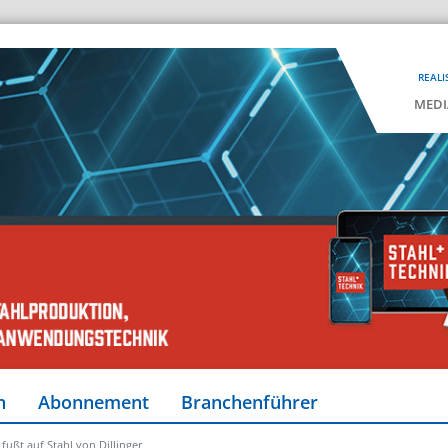
REALI
MEDI
n
Abonnement
Branchenführer
ußt auf Stahl von Dillinger