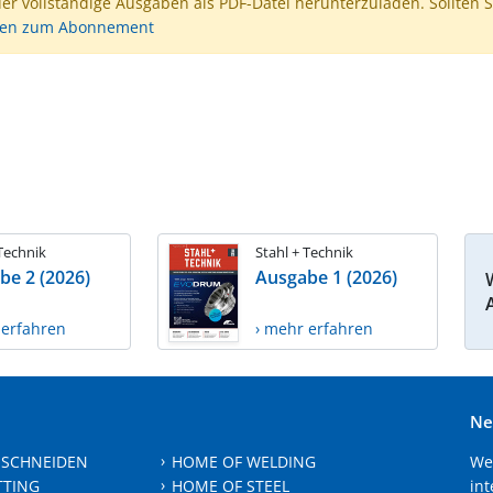
der vollständige Ausgaben als PDF-Datei herunterzuladen. Sollten S
nen zum Abonnement
 Technik
Stahl + Technik
be 2 (2026)
Ausgabe 1 (2026)
 erfahren
› mehr erfahren
Ne
 SCHNEIDEN
HOME OF WELDING
We
TTING
HOME OF STEEL
int