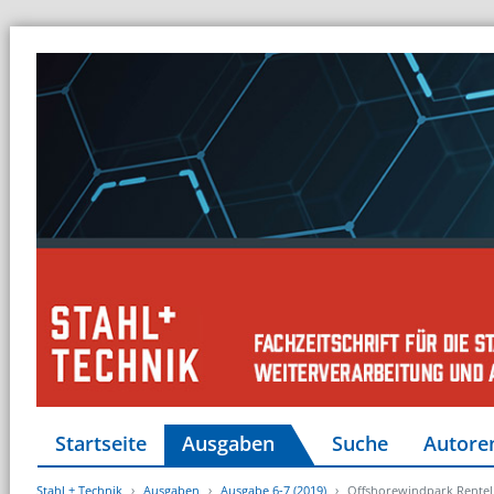
Startseite
Ausgaben
Suche
Autore
Stahl + Technik
Ausgaben
Ausgabe 6-7 (2019)
Offshorewindpark Rentel f