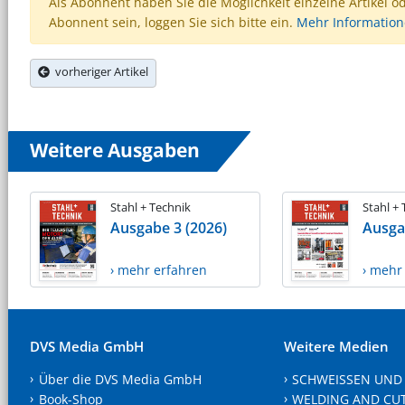
Als Abonnent haben Sie die Möglichkeit einzelne Artikel o
Abonnent sein, loggen Sie sich bitte ein.
Mehr Informatio
vorheriger Artikel
Weitere Ausgaben
Stahl + Technik
Stahl +
Ausgabe 3 (2026)
Ausga
› mehr erfahren
› mehr
DVS Media GmbH
Weitere Medien
Über die DVS Media GmbH
SCHWEISSEN UND
Book-Shop
WELDING AND CU