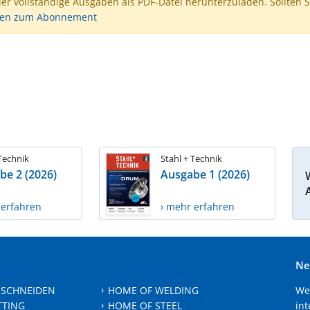
der vollständige Ausgaben als PDF-Datei herunterzuladen. Sollten S
nen zum Abonnement
 Technik
Stahl + Technik
be 2 (2026)
Ausgabe 1 (2026)
 erfahren
› mehr erfahren
Ne
 SCHNEIDEN
HOME OF WELDING
We
TTING
HOME OF STEEL
int