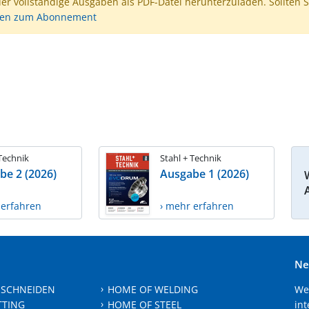
der vollständige Ausgaben als PDF-Datei herunterzuladen. Sollten S
nen zum Abonnement
 Technik
Stahl + Technik
be 2 (2026)
Ausgabe 1 (2026)
 erfahren
› mehr erfahren
Ne
 SCHNEIDEN
HOME OF WELDING
We
TTING
HOME OF STEEL
int