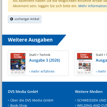
Als Abonnent haben Sie die Möglichkeit einzelne Artikel o
Abonnent sein, loggen Sie sich bitte ein.
Mehr Informatio
vorheriger Artikel
Weitere Ausgaben
Stahl + Technik
Stahl +
Ausgabe 3 (2026)
Ausga
› mehr erfahren
› mehr
DVS Media GmbH
Weitere Medien
Über die DVS Media GmbH
SCHWEISSEN UND
Book-Shop
WELDING AND CU