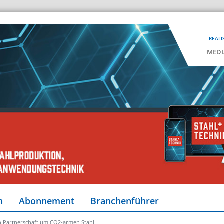
REALI
MEDI
n
Abonnement
Branchenführer
rn Partnerschaft um CO2-armen Stahl