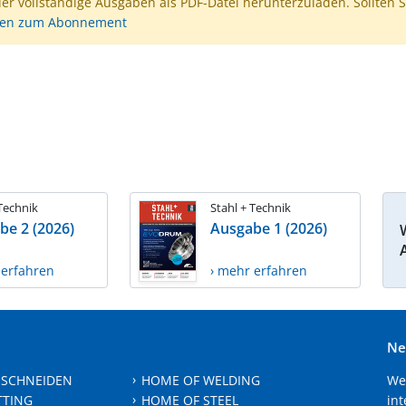
der vollständige Ausgaben als PDF-Datei herunterzuladen. Sollten S
nen zum Abonnement
 Technik
Stahl + Technik
be 2 (2026)
Ausgabe 1 (2026)
 erfahren
› mehr erfahren
Ne
 SCHNEIDEN
HOME OF WELDING
We
TTING
HOME OF STEEL
int