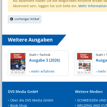
Als Abonnent haben Sie die Möglichkeit einzelne Artikel o
Abonnent sein, loggen Sie sich bitte ein.
Mehr Informatio
vorheriger Artikel
Weitere Ausgaben
Stahl + Technik
Stahl +
Ausgabe 3 (2026)
Ausga
› mehr erfahren
› mehr
DVS Media GmbH
Weitere Medien
Über die DVS Media GmbH
SCHWEISSEN UND
Book-Shop
WELDING AND CU