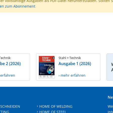
der vollständige Ausgaben als PDF-Datei herunterzuladen. Sollten S
nen zum Abonnement
 Technik
Stahl + Technik
be 2 (2026)
Ausgabe 1 (2026)
 erfahren
› mehr erfahren
Ne
 SCHNEIDEN
HOME OF WELDING
We
TTING
HOME OF STEEL
int