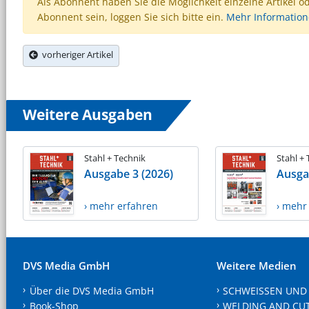
Als Abonnent haben Sie die Möglichkeit einzelne Artikel o
Abonnent sein, loggen Sie sich bitte ein.
Mehr Informatio
vorheriger Artikel
Weitere Ausgaben
Stahl + Technik
Stahl +
Ausgabe 3 (2026)
Ausga
› mehr erfahren
› mehr
DVS Media GmbH
Weitere Medien
Über die DVS Media GmbH
SCHWEISSEN UND
Book-Shop
WELDING AND CU