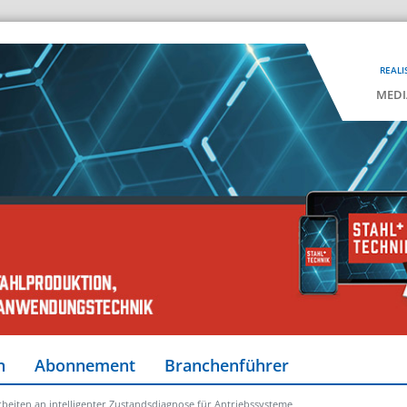
REALI
MEDI
n
Abonnement
Branchenführer
rbeiten an intelligenter Zustandsdiagnose für Antriebssysteme