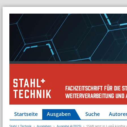
Startseite
Ausgaben
Suche
Autore
Stahl + Technik
Ausgaben
Ausgabe 4 (2025)
SSAB setzt in Luleå künft