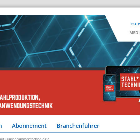
REALI
MEDI
n
Abonnement
Branchenführer
ig auf Dünnbrammentechnologie