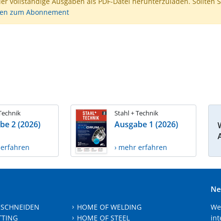
der vollständige Ausgaben als PDF-Datei herunterzuladen. Sollten S
nen zum Abonnement
 Technik
Stahl + Technik
be 2 (2026)
Ausgabe 1 (2026)
 erfahren
› mehr erfahren
Ne
 SCHNEIDEN
HOME OF WELDING
We
TTING
HOME OF STEEL
int