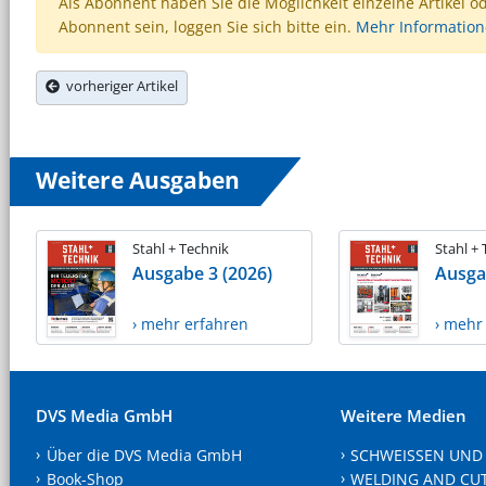
Als Abonnent haben Sie die Möglichkeit einzelne Artikel o
Abonnent sein, loggen Sie sich bitte ein.
Mehr Informatio
vorheriger Artikel
Weitere Ausgaben
Stahl + Technik
Stahl +
Ausgabe 3 (2026)
Ausga
› mehr erfahren
› mehr
DVS Media GmbH
Weitere Medien
Über die DVS Media GmbH
SCHWEISSEN UND
Book-Shop
WELDING AND CU