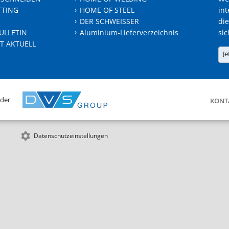
TTING
HOME OF STEEL
int
DER SCHWEISSER
die
ULLETIN
Aluminium-Lieferverzeichnis
sic
T AKTUELL
Je
 der
KONT
Datenschutzeinstellungen