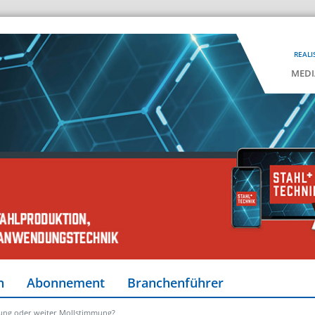
REALI
MEDI
n
Abonnement
Branchenführer
lung oder weiter Mollstimmung?