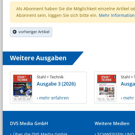
Als Abonnent haben Sie die Möglichkeit einzelne Artikel o
Abonnent sein, loggen Sie sich bitte ein.
Mehr Informatio
vorheriger Artikel
Weitere Ausgaben
Stahl + Technik
Stahl +
Ausgabe 3 (2026)
Ausga
› mehr erfahren
› mehr
DVS Media GmbH
Weitere Medien
Über die DVS Media GmbH
SCHWEISSEN UND