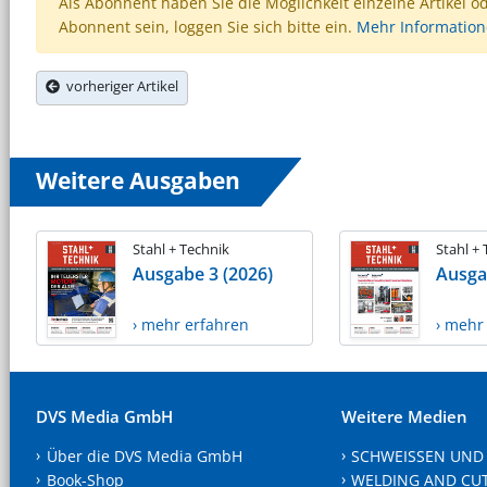
Als Abonnent haben Sie die Möglichkeit einzelne Artikel o
Abonnent sein, loggen Sie sich bitte ein.
Mehr Informatio
vorheriger Artikel
Weitere Ausgaben
Stahl + Technik
Stahl +
Ausgabe 3 (2026)
Ausga
› mehr erfahren
› mehr
DVS Media GmbH
Weitere Medien
Über die DVS Media GmbH
SCHWEISSEN UND
Book-Shop
WELDING AND CU