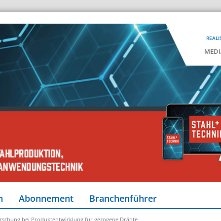
REALI
MEDI
n
Abonnement
Branchenführer
orschung bei Produktentwicklung für gezogene Drähte