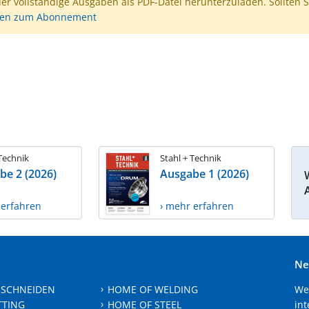
der vollständige Ausgaben als PDF-Datei herunterzuladen. Sollten S
nen zum Abonnement
 Technik
Stahl + Technik
be 2 (2026)
Ausgabe 1 (2026)
 erfahren
› mehr erfahren
Ne
 SCHNEIDEN
HOME OF WELDING
We
TTING
HOME OF STEEL
int