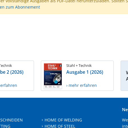
der vollständige Ausgaben als PDF-Datei herunterzuladen. Sollten S
nen zum Abonnement
 Technik
Stahl + Technik
be 2 (2026)
Ausgabe 1 (2026)
 erfahren
› mehr erfahren
Ne
 SCHNEIDEN
HOME OF WELDING
We
TTING
HOME OF STEEL
int