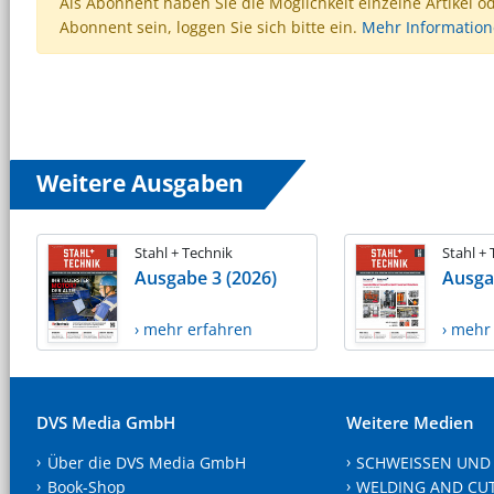
Als Abonnent haben Sie die Möglichkeit einzelne Artikel o
Abonnent sein, loggen Sie sich bitte ein.
Mehr Informatio
Weitere Ausgaben
Stahl + Technik
Stahl +
Ausgabe 3 (2026)
Ausga
› mehr erfahren
› mehr
DVS Media GmbH
Weitere Medien
Über die DVS Media GmbH
SCHWEISSEN UND
Book-Shop
WELDING AND CU