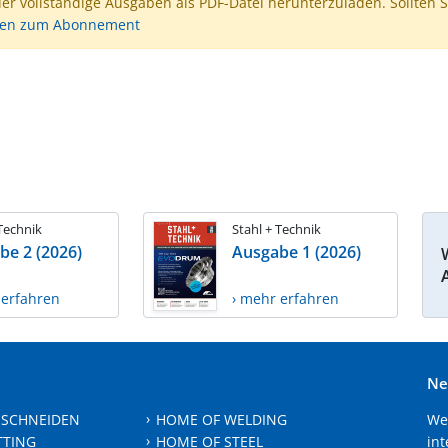
der vollständige Ausgaben als PDF-Datei herunterzuladen. Sollten S
nen zum Abonnement
 Technik
Stahl + Technik
be 2 (2026)
Ausgabe 1 (2026)
 erfahren
› mehr erfahren
Ne
 SCHNEIDEN
HOME OF WELDING
We
TTING
HOME OF STEEL
int