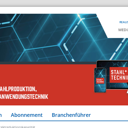
REALI
MEDI
n
Abonnement
Branchenführer
Direktreduktionskapazität