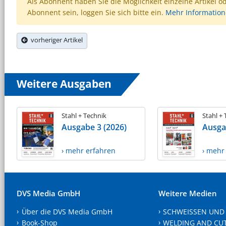
Als Abonnent haben Sie die Möglichkeit einzelne Artikel o
Abonnent sein, loggen Sie sich bitte ein.
Mehr Informatio
vorheriger Artikel
Weitere Ausgaben
Stahl + Technik
Stahl +
Ausgabe 3 (2026)
Ausga
› mehr erfahren
› mehr
DVS Media GmbH
Weitere Medien
Über die DVS Media GmbH
SCHWEISSEN UND
Book-Shop
WELDING AND CU