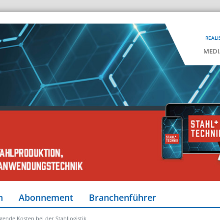
REALI
MEDI
n
Abonnement
Branchenführer
igende Kosten bei der Stahllogistik