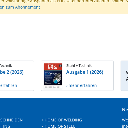
der vollständige Ausgaben als PDF-Datei herunterzuladen. Sollten S
nen zum Abonnement
 Technik
Stahl + Technik
be 2 (2026)
Ausgabe 1 (2026)
 erfahren
› mehr erfahren
Ne
 SCHNEIDEN
HOME OF WELDING
We
TTING
HOME OF STEEL
int