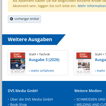
Als Abonnent haben Sie die Möglichkeit einzelne Artikel o
Abonnent sein, loggen Sie sich bitte ein.
Mehr Informatio
vorheriger Artikel
Weitere Ausgaben
Stahl + Technik
Stahl +
Ausgabe 3 (2026)
Ausga
› mehr erfahren
› mehr
DVS Media GmbH
Weitere Medien
Über die DVS Media GmbH
SCHWEISSEN UND
Book-Shop
WELDING AND CU