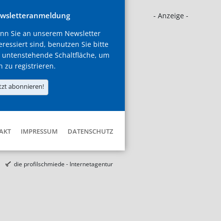
wsletteranmeldung
- Anzeige -
nn Sie an unserem Newsletter
eressiert sind, benutzen Sie bitte
 untenstehende Schaltfläche, um
h zu registrieren.
tzt abonnieren!
AKT
IMPRESSUM
DATENSCHUTZ
die profilschmiede - Internetagentur