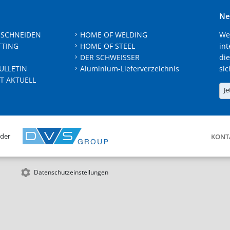
Ne
 SCHNEIDEN
HOME OF WELDING
We
TTING
HOME OF STEEL
int
DER SCHWEISSER
die
ULLETIN
Aluminium-Lieferverzeichnis
sic
T AKTUELL
Je
 der
KONT
Datenschutzeinstellungen