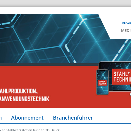
REALI
MEDI
n
Abonnement
Branchenführer
io an Stahlwerkstoffen für den 3D-Druck