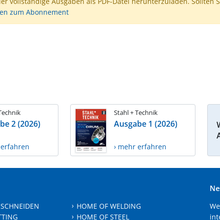
der vollständige Ausgaben als PDF-Datei herunterzuladen. Sollten S
nen zum Abonnement
 Technik
Stahl + Technik
be 2 (2026)
Ausgabe 1 (2026)
 erfahren
› mehr erfahren
Ne
 SCHNEIDEN
HOME OF WELDING
We
TTING
HOME OF STEEL
int