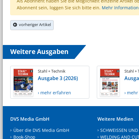
Als Abonnent haben Sie die Möglichkeit einzelne Artikel o
Abonnent sein, loggen Sie sich bitte ein.
Mehr Informatio
vorheriger Artikel
Weitere Ausgaben
Stahl + Technik
Stahl +
Ausgabe 3 (2026)
Ausga
› mehr erfahren
› mehr
DVS Media GmbH
Weitere Medien
Über die DVS Media GmbH
SCHWEISSEN UND
Book-Shop
WELDING AND CU