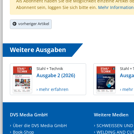
Als Abonnent haben Sie die Möglichkeit einzelne Artikel o
Abonnent sein, loggen Sie sich bitte ein.
Mehr Informatio
vorheriger Artikel
Weitere Ausgaben
Stahl + Technik
Stahl +
Ausgabe 2 (2026)
Ausga
› mehr erfahren
› mehr
DVS Media GmbH
Weitere Medien
Über die DVS Media GmbH
SCHWEISSEN UND
Book-Shop
WELDING AND CU