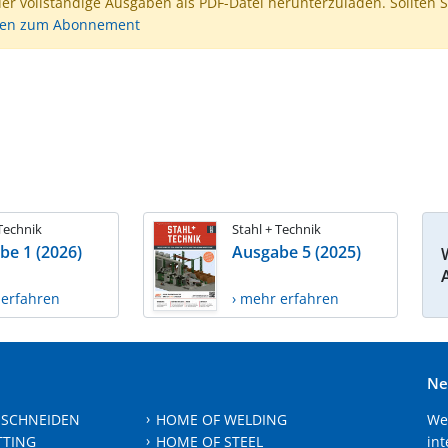
der vollständige Ausgaben als PDF-Datei herunterzuladen. Sollten S
nen zum Abonnement
 Technik
Stahl + Technik
be 1 (2026)
Ausgabe 5 (2025)
 erfahren
› mehr erfahren
Ne
 SCHNEIDEN
HOME OF WELDING
We
TTING
HOME OF STEEL
int