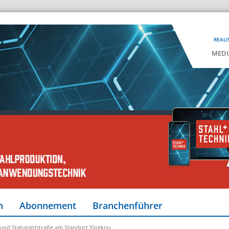
REALI
MEDI
n
Abonnement
Branchenführer
 und Stabstahlstraße am Standort Yingkou