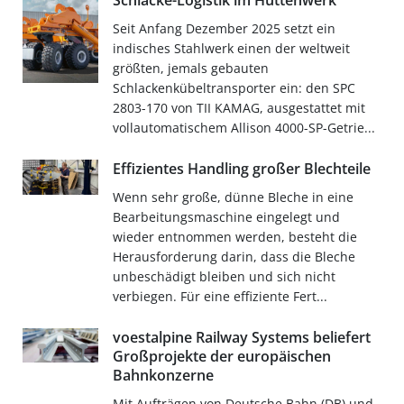
Schlacke-Logistik im Hüttenwerk
Seit Anfang Dezember 2025 setzt ein
indisches Stahlwerk einen der weltweit
größten, jemals gebauten
Schlackenkübeltransporter ein: den SPC
2803-170 von TII KAMAG, ausgestattet mit
vollautomatischem Allison 4000-SP-Getrie...
Effizientes Handling großer Blechteile
Wenn sehr große, dünne Bleche in eine
Bearbeitungsmaschine eingelegt und
wieder entnommen werden, besteht die
Herausforderung darin, dass die Bleche
unbeschädigt bleiben und sich nicht
verbiegen. Für eine effiziente Fert...
voestalpine Railway Systems beliefert
Großprojekte der europäischen
Bahnkonzerne
Mit Aufträgen von Deutsche Bahn (DB) und