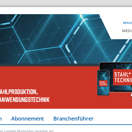
REALI
MEDI
n
Abonnement
Branchenführer
mit rundem Brennofen neuester Art