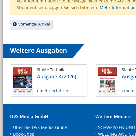
Als Abonnent haben Sie die Möglichkeit einzelne Artikel o
Abonnent sein, loggen Sie sich bitte ein.
Mehr Informatio
vorheriger Artikel
Weitere Ausgaben
Stahl + Technik
Stahl +
Ausgabe 3 (2026)
Ausga
› mehr erfahren
› mehr
DVS Media GmbH
Weitere Medien
Über die DVS Media GmbH
SCHWEISSEN UND
Book-Shop
WELDING AND CU