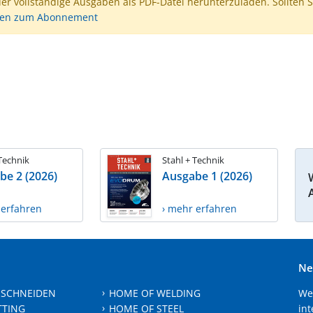
der vollständige Ausgaben als PDF-Datei herunterzuladen. Sollten S
nen zum Abonnement
 Technik
Stahl + Technik
be 2 (2026)
Ausgabe 1 (2026)
 erfahren
› mehr erfahren
Ne
 SCHNEIDEN
HOME OF WELDING
We
TTING
HOME OF STEEL
int