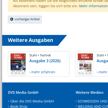
Als Abonnent haben Sie die Möglichkeit einzelne Artikel o
Abonnent sein, loggen Sie sich bitte ein.
Mehr Informatio
vorheriger Artikel
Weitere Ausgaben
Stahl + Technik
Stahl +
Ausgabe 3 (2026)
Ausga
› mehr erfahren
› mehr
DVS Media GmbH
Weitere Medien
Über die DVS Media GmbH
SCHWEISSEN UND
Book-Shop
WELDING AND CU