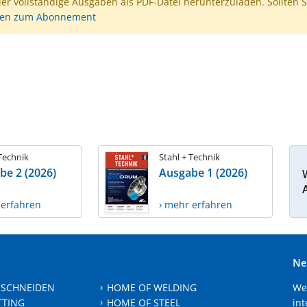
der vollständige Ausgaben als PDF-Datei herunterzuladen. Sollten S
nen zum Abonnement
 Technik
Stahl + Technik
be 2 (2026)
Ausgabe 1 (2026)
 erfahren
› mehr erfahren
Ne
 SCHNEIDEN
HOME OF WELDING
We
TTING
HOME OF STEEL
int