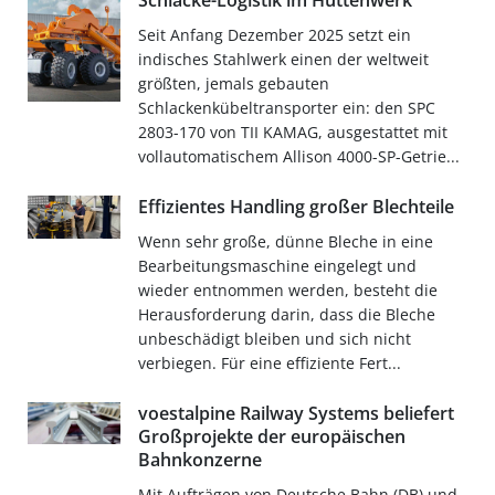
Schlacke-Logistik im Hüttenwerk
Seit Anfang Dezember 2025 setzt ein
indisches Stahlwerk einen der weltweit
größten, jemals gebauten
Schlackenkübeltransporter ein: den SPC
2803-170 von TII KAMAG, ausgestattet mit
vollautomatischem Allison 4000-SP-Getrie...
Effizientes Handling großer Blechteile
Wenn sehr große, dünne Bleche in eine
Bearbeitungsmaschine eingelegt und
wieder entnommen werden, besteht die
Herausforderung darin, dass die Bleche
unbeschädigt bleiben und sich nicht
verbiegen. Für eine effiziente Fert...
voestalpine Railway Systems beliefert
Großprojekte der europäischen
Bahnkonzerne
Mit Aufträgen von Deutsche Bahn (DB) und