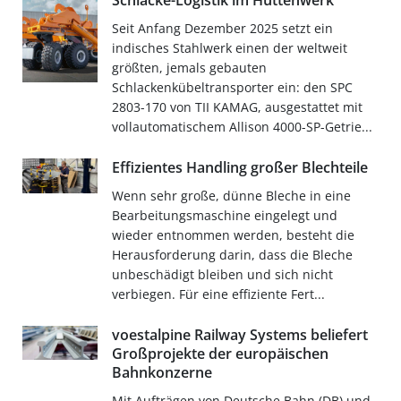
Schlacke-Logistik im Hüttenwerk
Seit Anfang Dezember 2025 setzt ein
indisches Stahlwerk einen der weltweit
größten, jemals gebauten
Schlackenkübeltransporter ein: den SPC
2803-170 von TII KAMAG, ausgestattet mit
vollautomatischem Allison 4000-SP-Getrie...
Effizientes Handling großer Blechteile
Wenn sehr große, dünne Bleche in eine
Bearbeitungsmaschine eingelegt und
wieder entnommen werden, besteht die
Herausforderung darin, dass die Bleche
unbeschädigt bleiben und sich nicht
verbiegen. Für eine effiziente Fert...
voestalpine Railway Systems beliefert
Großprojekte der europäischen
Bahnkonzerne
Mit Aufträgen von Deutsche Bahn (DB) und