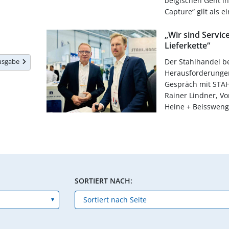
belgischen Gent i
Capture“ gilt als e
„Wir sind Service
Lieferkette“
Ausgabe
Der Stahlhandel be
Herausforderungen 
Gespräch mit STAH
Rainer Lindner, Vo
Heine + Beisswenge
SORTIERT NACH: