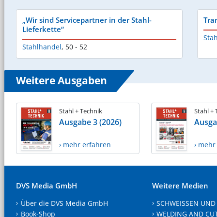
„Wir sind Servicepartner in der Stahl-
Tra
Lieferkette“
Sta
Stahlhandel
,
50 - 52
Weitere Ausgaben
Stahl + Technik
Stahl +
Ausgabe 3 (2026)
Ausga
› mehr erfahren
› mehr
DVS Media GmbH
Weitere Medien
Über die DVS Media GmbH
SCHWEISSEN UND
Book-Shop
WELDING AND CU