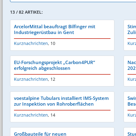
13 / 82 ARTIKEL:
ArcelorMittal beauftragt Bilfinger mit
Sti
Industriegerüstbau in Gent
Zuli
Kurznachrichten
,
10
Kur
EU-Forschungsprojekt „Carbon4PUR“
Nac
erfolgreich abgeschlossen
202
Kurznachrichten
,
12
Kur
voestalpine Tubulars installiert IMS-System
Swi
zur Inspektion von Rohroberflächen
Bes
Kurznachrichten
,
14
Kur
Großbauteile für neuen
Stu