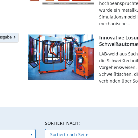
hochbeanspruchte
wurde ein metallk
Simulationsmodell
mechanische...
Ausgabe
Innovative Lösu
Schweißautomat
LAB-weld aus Sach
die Schweißtechni
Vorgehensweisen. D
Schweißtischen, d
verbinden über So
SORTIERT NACH: