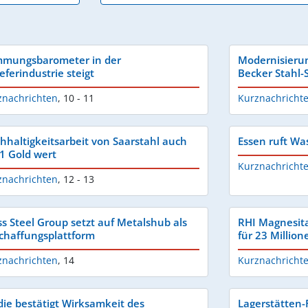
mmungsbarometer in der
Modernisierun
eferindustrie steigt
Becker Stahl-
znachrichten
,
10 - 11
Kurznachricht
hhaltigkeitsarbeit von Saarstahl auch
Essen ruft Was
1 Gold wert
Kurznachricht
znachrichten
,
12 - 13
ss Steel Group setzt auf Metalshub als
RHI Magnesita
chaffungsplattform
für 23 Million
znachrichten
,
14
Kurznachricht
die bestätigt Wirksamkeit des
Lagerstätten-