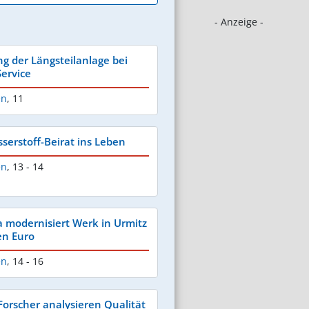
- Anzeige -
g der Längsteilanlage bei
Service
en
,
11
serstoff-Beirat ins Leben
en
,
13 - 14
 modernisiert Werk in Urmitz
en Euro
en
,
14 - 16
Forscher analysieren Qualität